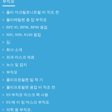
부직포
폴리 아크릴로니트릴 비 직조 천
폴리에틸렌 층 압 부직포
BFE 95, BF98, BF99 용접
N95, N99, N100 용접
집.
회사 소개
외과 마스크 재료
뉴스 및 잡지
부직포
폴리프로필렌 밀 착 기
폴리프로필렌 용접 비 직조 천
ES 부직포 마스크 팩 사용
ES 메 이 킹 마스크 부직포
의학 용 부직포.