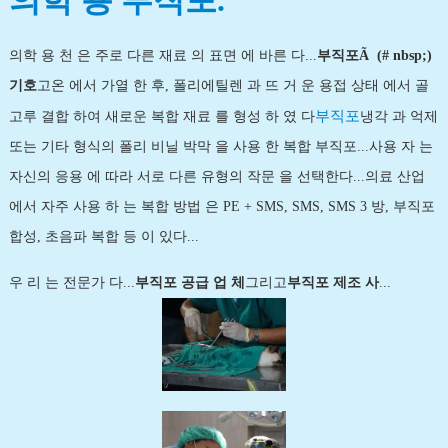
의학 용 부직포.
의학 용 천 은 주로 다른 재료 의 표면 에 바른 다...
부직포
Ã  (# nbsp;)
기호
고온 에서 가열 한 후, 폴리에틸렌 과 뜨 거 운 용접 상태 에서 골
부직포
고루 결합 하여 새로운 복합 재료 를 형성 하 였 다
냉각 과 억제
또는 기타 형식의 폴리 비닐 박막 을 사용 한 복합 부직포...사용 자 는
자신의 응용 에 따라 서로 다른 유형의 작문 을 선택한다...의료 산업
에서 자주 사용 하 는 복합 방법 은 PE + SMS, SMS, SMS 3 방, 부직포
합성, 초음파 복합 등 이 있다...
우 리 는 전문가 다...
부직포 공급 업 체
그리고
부직포 제조 사
...