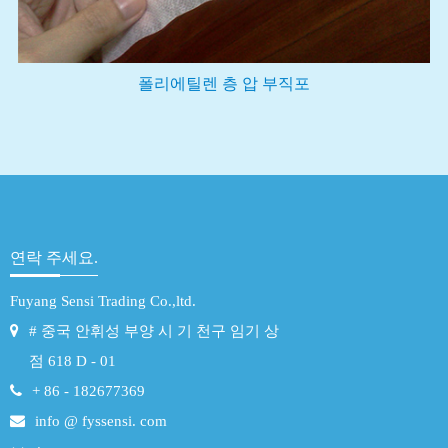
폴리에틸렌 층 압 부직포
연락 주세요.
Fuyang Sensi Trading Co.,ltd.
# 중국 안휘성 부양 시 기 천구 임기 상
점 618 D - 01
+ 86 - 182677369
info @ fyssensi. com