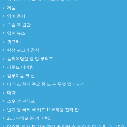
제품
영예 증서
수술 복 원단
업계 뉴스
귀고리.
탄성 귀고리 공장
폴리에틸렌 층 압 부직포
라운드 이어링
알루미늄 코 선
비 직조 천의 주요 용 도 는 무엇 입 니까?
대략
소수 성 부직포
반기 통 국제 색 카드 U 부작용 전자 판
2cm 부직포 끈 의 커팅.
마스크 를 쓰 면 신형 관상 바 이러 스 를 예방 할 수 있 습 니까?