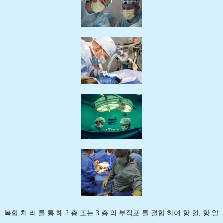
복합 처 리 를 통 해 2 층 또는 3 층 의 부직포 를 결합 하여 항 혈, 항 알