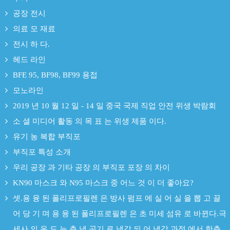
공장 전시
의료 모 재료
전시 하 다.
헤드 라인
BFE 95, BF98, BF99 용접
모노라인
2019 년 10 월 12 일 - 14 일 중국 국제 직업 안전 위생 박람회
소 셜 미디어 활동 의 목 표 는 위생 제품 이다.
유기 농 복합 부직포
부직포 특성 소개
우리 공장 과 기타 공장 의 부직포 포장 의 차이
KN90 마스크 와 N95 마스크 중 어느 것 이 더 좋아요?
셋.용 융 된 폴리프로필렌 은 방사 펌프 에 실 어 실 을 뽑 고 끌
어 당 기 며 용 융 된 폴리프로필렌 은 초 미세 섬유 로 바뀐다.극
세사 의 온 도 는 측 냉 공기 로 냉각 되 어 냉각 과정 에서 한층