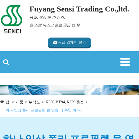
Fuyang Sensi Trading Co.,ltd.
품질, 세심 함 과 건강,
원 스텝 마스크 원료 공급 업 체
공급 업체에 문의
집.
제품
부직포
KF80, KF94, KF99 용접
하나.입상 폴리 프로필렌 을 연못 에 주입 하 다.