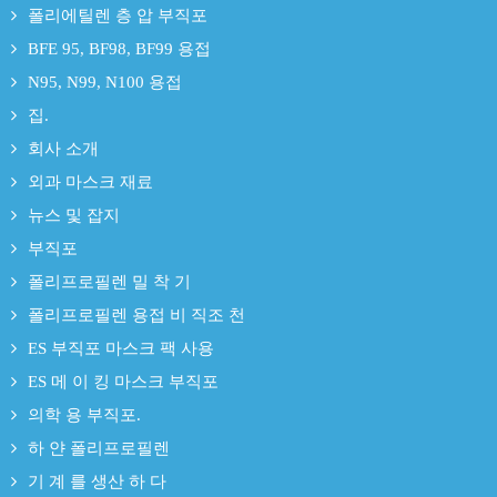
폴리에틸렌 층 압 부직포
BFE 95, BF98, BF99 용접
N95, N99, N100 용접
집.
회사 소개
외과 마스크 재료
뉴스 및 잡지
부직포
폴리프로필렌 밀 착 기
폴리프로필렌 용접 비 직조 천
ES 부직포 마스크 팩 사용
ES 메 이 킹 마스크 부직포
의학 용 부직포.
하 얀 폴리프로필렌
기 계 를 생산 하 다