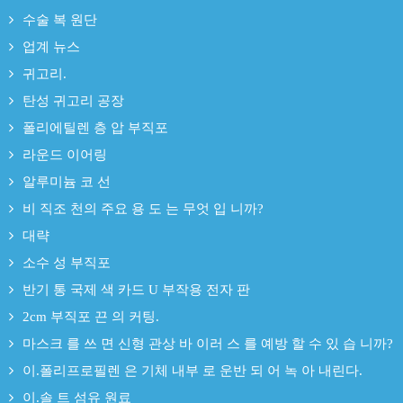
수술 복 원단
업계 뉴스
귀고리.
탄성 귀고리 공장
폴리에틸렌 층 압 부직포
라운드 이어링
알루미늄 코 선
비 직조 천의 주요 용 도 는 무엇 입 니까?
대략
소수 성 부직포
반기 통 국제 색 카드 U 부작용 전자 판
2cm 부직포 끈 의 커팅.
마스크 를 쓰 면 신형 관상 바 이러 스 를 예방 할 수 있 습 니까?
이.폴리프로필렌 은 기체 내부 로 운반 되 어 녹 아 내린다.
이.솔 트 섬유 원료