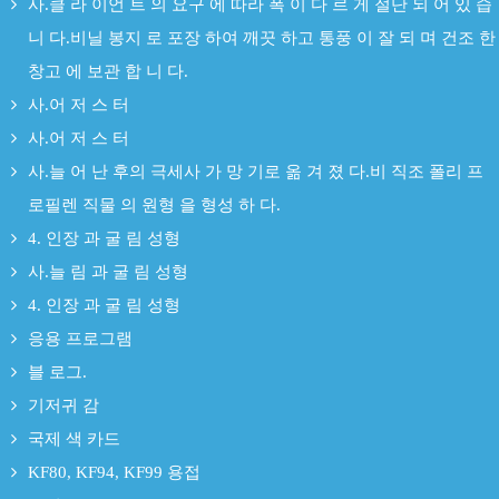
사.클 라 이언 트 의 요구 에 따라 폭 이 다 르 게 절단 되 어 있 습
니 다.비닐 봉지 로 포장 하여 깨끗 하고 통풍 이 잘 되 며 건조 한
창고 에 보관 합 니 다.
사.어 저 스 터
사.어 저 스 터
사.늘 어 난 후의 극세사 가 망 기로 옮 겨 졌 다.비 직조 폴리 프
로필렌 직물 의 원형 을 형성 하 다.
4. 인장 과 굴 림 성형
사.늘 림 과 굴 림 성형
4. 인장 과 굴 림 성형
응용 프로그램
블 로그.
기저귀 감
국제 색 카드
KF80, KF94, KF99 용접