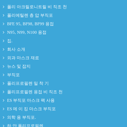
폴리 아크릴로니트릴 비 직조 천
폴리에틸렌 층 압 부직포
BFE 95, BF98, BF99 용접
N95, N99, N100 용접
집.
회사 소개
외과 마스크 재료
뉴스 및 잡지
부직포
폴리프로필렌 밀 착 기
폴리프로필렌 용접 비 직조 천
ES 부직포 마스크 팩 사용
ES 메 이 킹 마스크 부직포
의학 용 부직포.
하 얀 폴리프로필렌