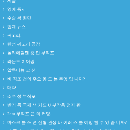
제품
영예 증서
수술 복 원단
업계 뉴스
귀고리.
탄성 귀고리 공장
폴리에틸렌 층 압 부직포
라운드 이어링
알루미늄 코 선
비 직조 천의 주요 용 도 는 무엇 입 니까?
대략
소수 성 부직포
반기 통 국제 색 카드 U 부작용 전자 판
2cm 부직포 끈 의 커팅.
마스크 를 쓰 면 신형 관상 바 이러 스 를 예방 할 수 있 습 니까?